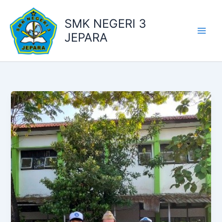
Skip
to
SMK NEGERI 3
content
JEPARA