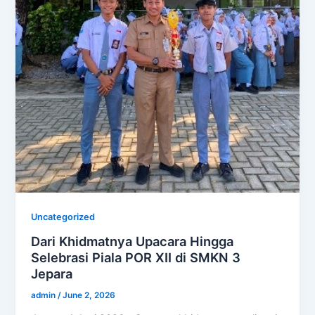
Uncategorized
Dari Khidmatnya Upacara Hingga
Selebrasi Piala POR XII di SMKN 3
Jepara
admin
/
June 2, 2026