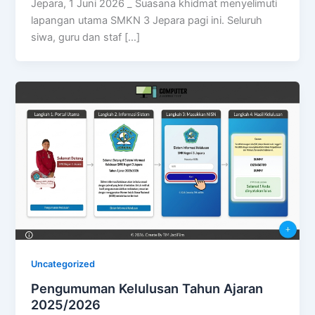
Jepara, 1 Juni 2026 _ Suasana khidmat menyelimuti
lapangan utama SMKN 3 Jepara pagi ini. Seluruh
siwa, guru dan staf […]
Uncategorized
Pengumuman Kelulusan Tahun Ajaran
2025/2026