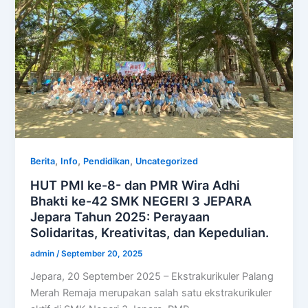
,
,
,
Berita
Info
Pendidikan
Uncategorized
HUT PMI ke-8- dan PMR Wira Adhi
Bhakti ke-42 SMK NEGERI 3 JEPARA
Jepara Tahun 2025: Perayaan
Solidaritas, Kreativitas, dan Kepedulian.
admin
/
September 20, 2025
Jepara, 20 September 2025 – Ekstrakurikuler Palang
Merah Remaja merupakan salah satu ekstrakurikuler