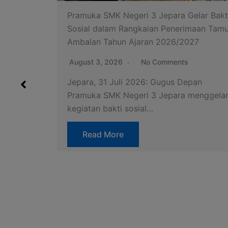
lar Bakti
maan Tamu
27
pan
menggelar
Menyatukan Langkah, Membentuk
Karakter: Urgensi Penerimaan Tamu
Ambalan dan Kegiatan Pramuka di SMK
July 24, 2026
No Comments
Memasuki jenjang Sekolah Menengah
Kejuruan (SMK) bukan sekadar berpindah
seragam atau menempati gedung sekola
baru….