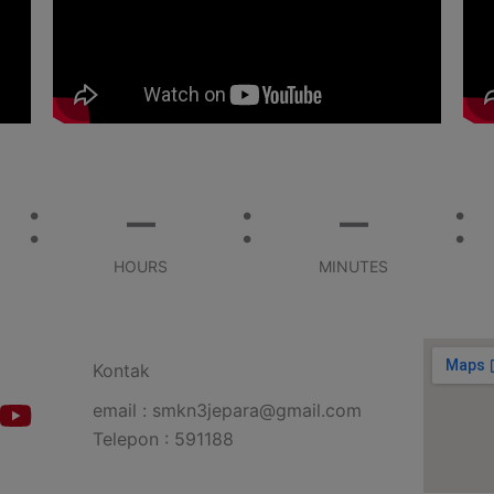
–
–
HOURS
MINUTES
Kontak
email : smkn3jepara@gmail.com
Telepon : 591188