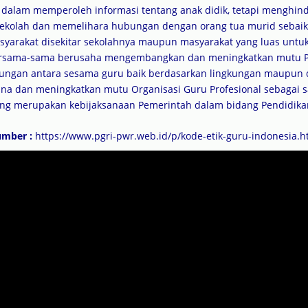
alam memperoleh informasi tentang anak didik, tetapi menghinda
kolah dan memelihara hubungan dengan orang tua murid sebaik-b
arakat disekitar sekolahnya maupun masyarakat yang luas untuk
 bersama-sama berusaha mengembangkan dan meningkatkan mutu P
ngan antara sesama guru baik berdasarkan lingkungan maupun 
 dan meningkatkan mutu Organisasi Guru Profesional sebagai 
ang merupakan kebijaksanaan Pemerintah dalam bidang Pendidika
umber :
https://www.pgri-pwr.web.id/p/kode-etik-guru-indonesia.h