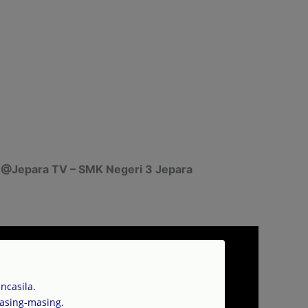
No Caption
e
@Jepara TV – SMK Negeri 3 Jepara
casila.
asing-masing.