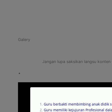
Read More
Galery
No Caption
Jangan lupa saksikan langsu konten
Guru berbakti membimbing anak didik 
Guru memiliki kejujuran Profesional d