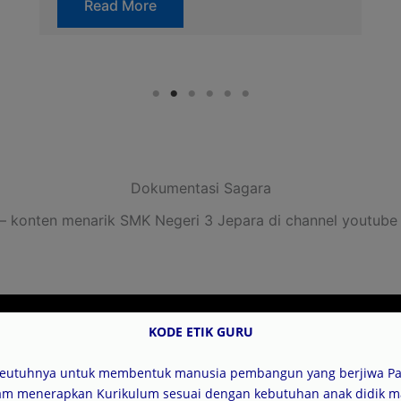
No Caption
Dokumentasi Sagara
 – konten menarik SMK Negeri 3 Jepara di channel youtub
KODE ETIK GURU
seutuhnya untuk membentuk manusia pembangun yang berjiwa Pan
alam menerapkan Kurikulum sesuai dengan kebutuhan anak didik m