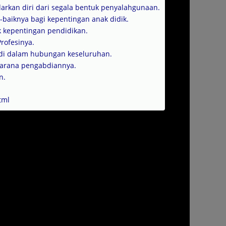
rkan diri dari segala bentuk penyalahgunaan.
aiknya bagi kepentingan anak didik.
 kepentingan pendidikan.
rofesinya.
di dalam hubungan keseluruhan.
sarana pengabdiannya.
n.
tml