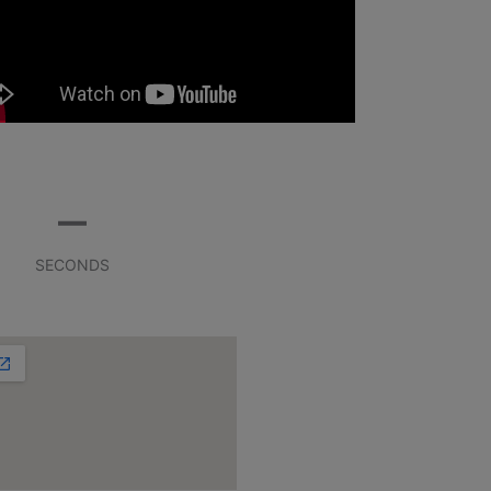
–
SECONDS