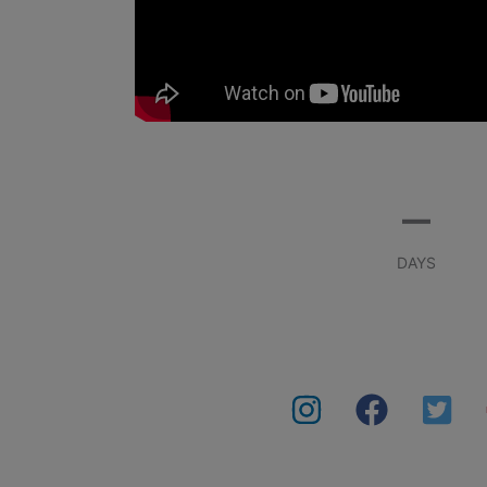
–
DAYS