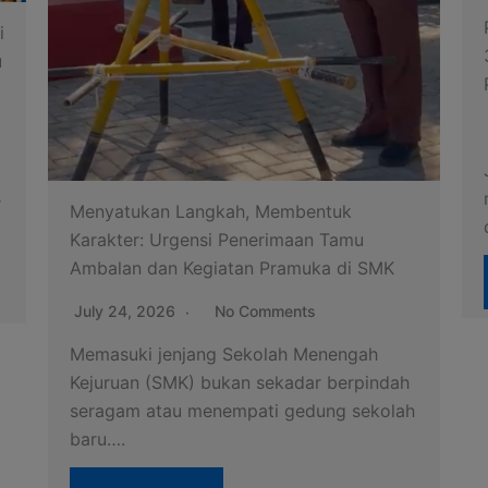
Perkuat Sinergi dengan Orang Tua, SMKN
3 Jepara Gelar Sosialisasi Visi, Misi, dan
Program Unggulan TA 2026/2027
July 22, 2026
No Comments
JEPARA — SMK Negeri 3 Jepara
menggelar agenda sosialisasi visi, misi,
dan program sekolah untuk…
Read More
h