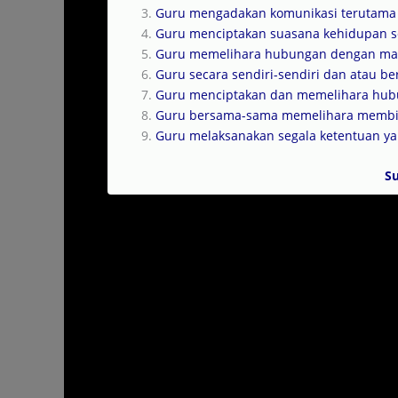
Guru mengadakan komunikasi terutama d
Guru menciptakan suasana kehidupan se
Guru memelihara hubungan dengan masy
Guru secara sendiri-sendiri dan atau
Guru menciptakan dan memelihara hubu
Guru bersama-sama memelihara membina
Guru melaksanakan segala ketentuan y
S