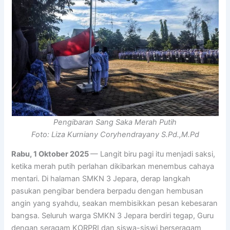
Pengibaran Sang Saka Merah Putih
Foto: Liza Kurniany Coryhendrayany S.Pd.,M.Pd
Rabu, 1 Oktober 2025 ­
— Langit biru pagi itu menjadi saksi,
ketika merah putih perlahan dikibarkan menembus cahaya
mentari. Di halaman SMKN 3 Jepara, derap langkah
pasukan pengibar bendera berpadu dengan hembusan
angin yang syahdu, seakan membisikkan pesan kebesaran
bangsa. Seluruh warga SMKN 3 Jepara berdiri tegap, Guru
dengan seragam KORPRI dan siswa-siswi berseragam