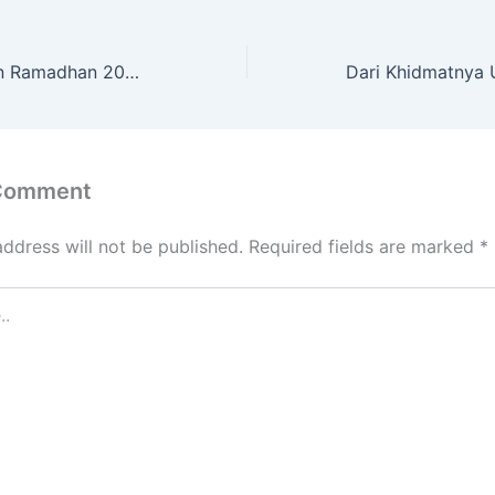
Melalui Pesantren Ramadhan 2026, SMK Negeri 3 Tanamkan Disiplin Ibadah, Perkuat Iman dan Akhlak siswa
 Comment
address will not be published.
Required fields are marked
*