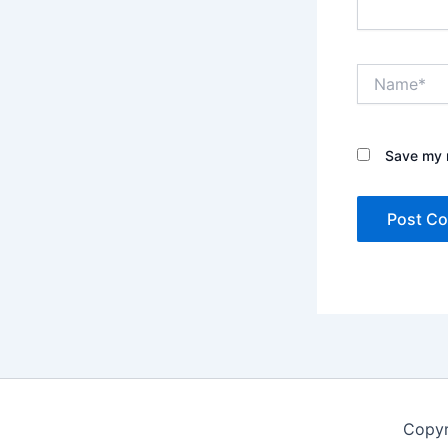
Name*
Save my n
Copyr