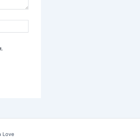
t.
a Love