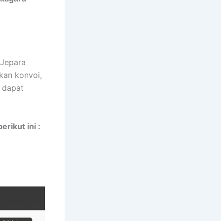
 Jepara
an konvoi,
 dapat
rikut ini :