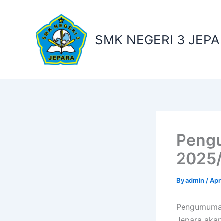
Skip
to
content
SMK NEGERI 3 JEP
Pengu
2025
By
admin
/
Apr
Pengumuman 
Jepara aka