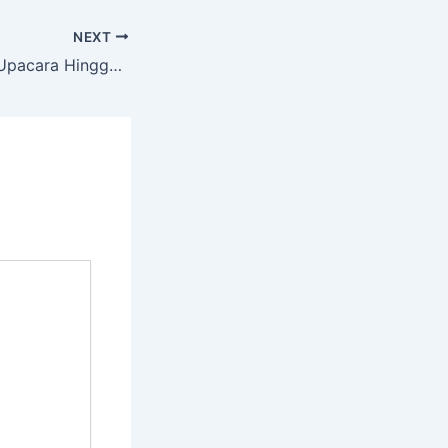
NEXT
Dari Khidmatnya Upacara Hingga Selebrasi Piala POR XII di SMKN 3 Jepara