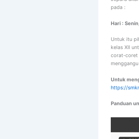
pada :
Hari : Seni
Untuk itu p
kelas XII u
corat-coret
menggangu 
Untuk mengu
https://smk
Panduan un