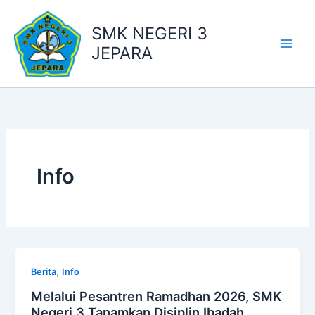
Skip
to
SMK NEGERI 3
content
JEPARA
Info
,
Berita
Info
Melalui Pesantren Ramadhan 2026, SMK
Negeri 3 Tanamkan Disiplin Ibadah,